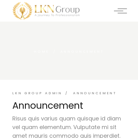
Skip
to
the
content
HOME
ANNOUNCEMENT
LKN GROUP ADMIN
ANNOUNCEMENT
Announcement
Risus quis varius quam quisque id diam
vel quam elementum. Vulputate mi sit
amet mauris commodo quis imperdiet.